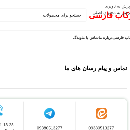
پرش به ناوبری
رفتن به محتوای اصلی
کاب فارسی
اب فارسی
درباره ما
تماس با ما
وبلاگ
تماس و پیام رسان های ما
28 13 01 91- 021
09380513277
09380513277