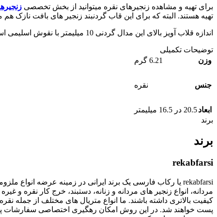
برای تهیه و مشاهده زنجیرهای نقره میتوانید از بخش تخصصی
زنجیره
تهیه هستند. البته که برای این قاب گردنبند زنجیر های بافت نازک هم میتوانید استفاده کنید. زنجیرهایی
اندازه قلاب آویز بالای این مدال گردنی 10 میلیمتر با نقوش اسلیمی است. عموما زنجیرهایی تا بافت متوسط به راحتی از داخل آن عبور می کنند.
توضیحات تکمیلی
وزن
6.21 گرم
جنس
نقره
ابعاد
20.5 در 16.5 میلیمتر
برند
برند
rekabfarsi
rekabfarsi یا رکاب فارسی یک برند ایرانی در زمینه عرضه انو
مردانه، انواع زنجیر های مردانه و زنانه، دستبند، خرج کار نقره
پست خواهند شد. در این روش امکان رهگیری اختصاصی سفارشات پستی