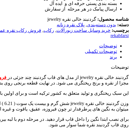
بسته بندی پستی حرفه ای و ایده آل
ارسال پیامک در هر مرحله از سفارش
شناسه محصول:
گردنبند خالی نقره jewelry
دسته:
بدون دسته‌بندی
,
پلاک نقره زنانه
برچسب:
خرید وسایل ساخت زیورالات
,
رکاب
,
فروش رکاب نقره عمد
rekabfarsi
توضیحات
توضیحات تکمیلی
برند
توضیحات
گردنبند خالی نقره jewelry از مدل های قاب گردنبند چند جزئی در
فروش
مجزا از نقره و برنج ریختگری می شود. در نهایت قطعه برنجی روی بدنه نقره سوار می شود. نقره عیار 925 از به
این سبک ریختگری و تولید متعلق به کشور ترکیه است و برای اولین با
میتوان به نگین های پرطرفدار تر چون فیروزه، عقیق، یاقوت و غیره ا
برای نصب ابتدا نگین را داخل قاب قرار دهید. در مرحله دوم با لبه بی
روی قاب گردنبند نقره شما سوار می شود.