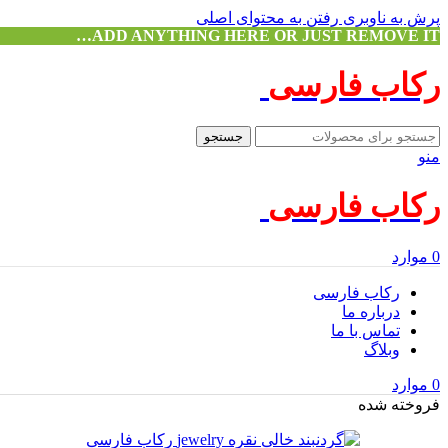
پرش به ناوبری
رفتن به محتوای اصلی
ADD ANYTHING HERE OR JUST REMOVE IT…
رکاب فارسی
جستجو
منو
رکاب فارسی
0
موارد
رکاب فارسی
درباره ما
تماس با ما
وبلاگ
0
موارد
فروخته شده