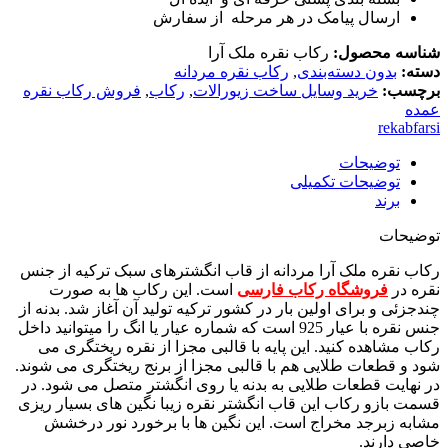
ارسال پیامک در هر مرحله از سفارش
شناسه محصول:
رکاب نقره ملک آرا
دسته:
بدون دسته‌بندی
,
رکاب نقره مردانه
برچسب:
خرید وسایل ساخت زیورالات
,
رکاب
,
فروش رکاب نقره
عمده
rekabfarsi
توضیحات
توضیحات تکمیلی
برند
توضیحات
رکاب نقره ملک آرا مردانه از قاب انگشترهای سبک ترکیه از جنس
نقره در
فروشگاه رکاب فارسی
است. این رکاب ها به صورت
چندجزئی و برای اولین بار در کشور ترکیه تولید آن آغاز شد. بدنه از
جنس نقره با عیار 925 است که شماره عیار یا انگ را میتوانید داخل
رکاب مشاهده کنید. این پایه با قالبی مجزا از نقره ریختگری می
شود و قطعات طلایی هم با قالبی مجزا از برنج ریختگری می شوند.
در نهایت قطعات طلایی به بدنه یا روی انگشتر متصل می شود. در
قسمت بازو رکاب این قاب انگشتر نقره زیبا نگین های بسیار ریزی
مشابه زبرجد مخراج است. این نگین ها با برخورد نور درخشش
خاصی دارند.