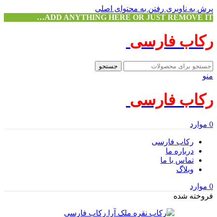
پرش به ناوبری
رفتن به محتوای اصلی
ADD ANYTHING HERE OR JUST REMOVE IT…
رکاب فارسی
جستجو
منو
رکاب فارسی
0
موارد
رکاب فارسی
درباره ما
تماس با ما
وبلاگ
0
موارد
فروخته شده