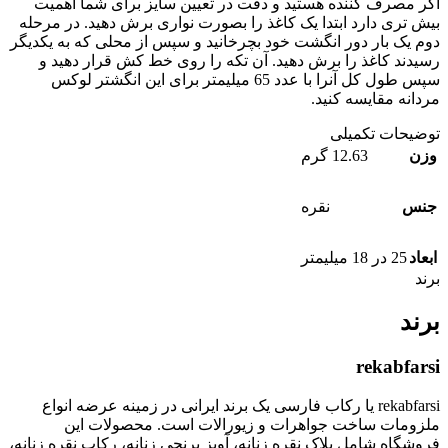
اگر مصرف کننده هستید و دقت در تعیین سایز برای شما اهمیت
بیش تری دارد ابتدا یک کاغذ را بصورت نواری برش دهید. در مرحله
دوم یک بار دور انگشت خود بچرخانید و سپس از محلی که به یکدیگر
رسیدند کاغذ را برش دهید. آن تکه را روی خط کش قرار دهید و
سپس طول کل آنرا با عدد 65 میلیمتر برای این انگشتر لوکس
مردانه مقایسه کنید.
توضیحات تکمیلی
وزن
12.63 گرم
جنس
نقره
ابعاد
25 در 18 میلیمتر
برند
برند
rekabfarsi
rekabfarsi یا رکاب فارسی یک برند ایرانی در زمینه عرضه انواع
ملزومات ساخت جواهرات و زیورالات است. محصولات این
فروشگاه شامل پلاک نقره زنانه، آویز برنجی زنانه، رکاب نقره زنانه،