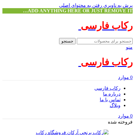
پرش به ناوبری
رفتن به محتوای اصلی
ADD ANYTHING HERE OR JUST REMOVE IT…
رکاب فارسی
جستجو
منو
رکاب فارسی
0
موارد
رکاب فارسی
درباره ما
تماس با ما
وبلاگ
0
موارد
فروخته شده