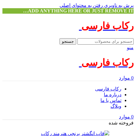
پرش به ناوبری
رفتن به محتوای اصلی
ADD ANYTHING HERE OR JUST REMOVE IT…
رکاب فارسی
جستجو
منو
رکاب فارسی
0
موارد
رکاب فارسی
درباره ما
تماس با ما
وبلاگ
0
موارد
فروخته شده