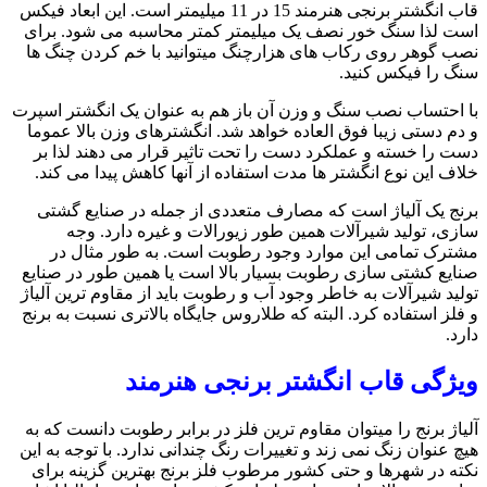
قاب انگشتر برنجی هنرمند 15 در 11 میلیمتر است. این ابعاد فیکس
است لذا سنگ خور نصف یک میلیمتر کمتر محاسبه می شود. برای
نصب گوهر روی رکاب های هزارچنگ میتوانید با خم کردن چنگ ها
سنگ را فیکس کنید.
با احتساب نصب سنگ و وزن آن باز هم به عنوان یک انگشتر اسپرت
و دم دستی زیبا فوق العاده خواهد شد. انگشترهای وزن بالا عموما
دست را خسته و عملکرد دست را تحت تاثیر قرار می دهند لذا بر
خلاف این نوع انگشتر ها مدت استفاده از آنها کاهش پیدا می کند.
برنج یک آلیاژ است که مصارف متعددی از جمله در صنایع گشتی
سازی، تولید شیرآلات همین طور زیورالات و غیره دارد. وجه
مشترک تمامی این موارد وجود رطوبت است. به طور مثال در
صنایع کشتی سازی رطوبت بسیار بالا است یا همین طور در صنایع
تولید شیرآلات به خاطر وجود آب و رطوبت باید از مقاوم ترین آلیاژ
و فلز استفاده کرد. البته که طلاروس جایگاه بالاتری نسبت به برنج
دارد.
ویژگی قاب انگشتر برنجی هنرمند
آلیاژ برنج را میتوان مقاوم ترین فلز در برابر رطوبت دانست که به
هیچ عنوان زنگ نمی زند و تغییرات رنگ چندانی ندارد. با توجه به این
نکته در شهرها و حتی کشور مرطوب فلز برنج بهترین گزینه برای