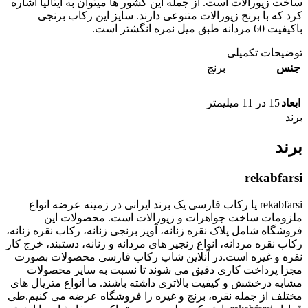
ساخت زیورالات است. از جمله این کشور ها میتوان به ایتالیا اشاره
کرد که با برنج زیورالات متنوعی دارند. سایز این رکاب برنجی
باکیفیت 60 مردانه طبق میل نمره انگشتر است.
توضیحات تکمیلی
جنس
برنج
ابعاد
15 در 11 میلیمتر
برند
برند
rekabfarsi
rekabfarsi یا رکاب فارسی یک برند ایرانی در زمینه عرضه انواع
ملزومات ساخت جواهرات و زیورالات است. محصولات این
فروشگاه شامل پلاک نقره زنانه، آویز برنجی زنانه، رکاب نقره زنانه،
رکاب نقره مردانه، انواع زنجیر های مردانه و زنانه، دستبند، خرج کار
نقره و غیره است.در آنلاین شاپ رکاب فارسی محصولات بصورت
مجزا پرداخت کاری دقیق می شوند تا نسبت به سایر محصولات
مشابه درخشش و کیفیت بالاتری داشته باشند. ما انواع متریال های
مختلف از جمله نقره، برنج و غیره را فروشگاه عرضه می کنیم.طی