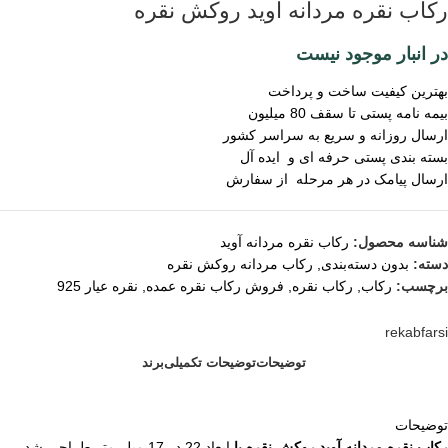
رکاب نقره مردانه آوید روکش نقره
در انبار موجود نیست
بهترین کیفیت ساخت و پرداخت
بیمه نامه پستی تا سقف 80 میلیون
ارسال روزانه و سریع به سراسر کشور
بسته بندی پستی حرفه ای و ایده آل
ارسال پیامک در هر مرحله از سفارش
شناسه محصول:
رکاب نقره مردانه آوید
دسته:
بدون دسته‌بندی
,
رکاب مردانه روکش نقره
برچسب:
رکاب
,
رکاب نقره
,
فروش رکاب نقره عمده
,
نقره عیار 925
rekabfarsi
توضیحات
توضیحات تکمیلی
برند
توضیحات
رکاب نقره مردانه آوید روکش نقره با
ابعاد 22 در 17 میلی‌متر طراحی شد.