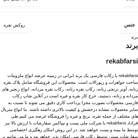
جنس
روکش نقره
برند
برند
rekabfarsi
rekabfarsi یا رکاب فارسی یک برند ایرانی در زمینه عرضه انواع ملزومات
ساخت جواهرات و زیورالات است. محصولات این فروشگاه شامل پلاک نقره
زنانه، آویز برنجی زنانه، رکاب نقره زنانه، رکاب نقره مردانه، انواع زنجیر های
مردانه و زنانه، دستبند، خرج کار نقره و غیره است.در آنلاین شاپ رکاب
فارسی محصولات بصورت مجزا پرداخت کاری دقیق می شوند تا نسبت به
سایر محصولات مشابه درخشش و کیفیت بالاتری داشته باشند. ما انواع متریال
های مختلف از جمله نقره، برنج و غیره را فروشگاه عرضه می کنیم.طی
قراداد rekabfarsi با شرکت ملی پست و تیپاکس سفارشات با ارزش بالا نیز
توسط ما بیمه و پست خواهند شد. در این روش امکان رهگیری اختصاصی
سفارشات پستی توسط رکاب فارسی امکان پذیر خواهد بود و ما می توانیم بر