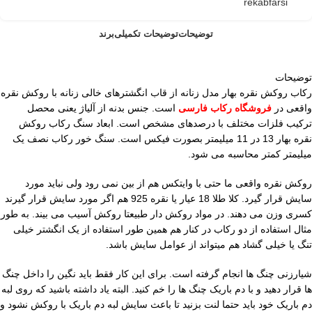
rekabfarsi
توضیحات
توضیحات تکمیلی
برند
توضیحات
رکاب روکش نقره بهار مدل زنانه از قاب انگشترهای خالی زنانه با روکش نقره
واقعی در
فروشگاه رکاب فارسی
است. جنس بدنه از آلیاژ یعنی محصل
ترکیب فلزات مختلف با درصدهای مشخص است. ابعاد سنگ رکاب روکش
نقره بهار 13 در 11 میلیمتر بصورت فیکس است. سنگ خور رکاب نصف یک
میلیمتر کمتر محاسبه می شود.
روکش نقره واقعی ما حتی با وایتکس هم از بین نمی رود ولی نباید مورد
سایش قرار گیرد. کلا طلا 18 عیار یا نقره 925 هم اگر مورد سایش قرار گیرند
کسری وزن می دهند. در مواد روکش دار طبیعتا روکش آسیب می بیند. به طور
مثال استفاده از دو رکاب در کنار هم همین طور استفاده از یک انگشتر خیلی
تنگ یا خیلی گشاد هم میتواند از عوامل سایش باشد.
شیارزنی چنگ ها انجام گرفته است. برای این کار فقط باید نگین را داخل چنگ
ها قرار دهید و با دم باریک چنگ ها را خم کنید. البته یاد داشته باشید که روی لبه
دم باریک خود باید حتما لنت بزنید تا باعث سایش لبه دم باریک با روکش نشود و