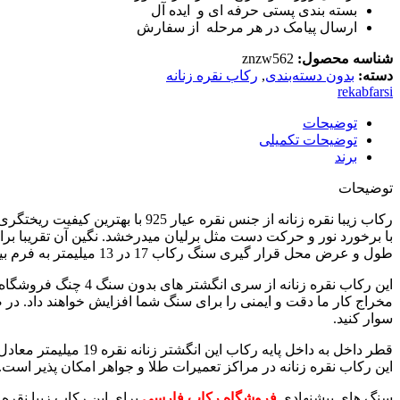
بسته بندی پستی حرفه ای و ایده آل
ارسال پیامک در هر مرحله از سفارش
شناسه محصول:
znzw562
دسته:
بدون دسته‌بندی
,
رکاب نقره زنانه
rekabfarsi
توضیحات
توضیحات تکمیلی
برند
توضیحات
با برخورد نور و حرکت دست مثل برلیان میدرخشد. نگین آن تقریبا بر
طول و عرض محل قرار گیری سنگ رکاب 17 در 13 میلیمتر به فرم بیضی است.
این رکاب نقره زنان
مخراج کار ما دقت و ایمنی را برای سنگ شما افزایش خواهند داد. در
سوار کنید.
این رکاب نقره زنانه در مراکز تعمیرات طلا و جواهر امکان پذیر است
سنگ های پیشنهادی
فروشگاه رکاب فارسی
برای این رکاب زیبا نقره