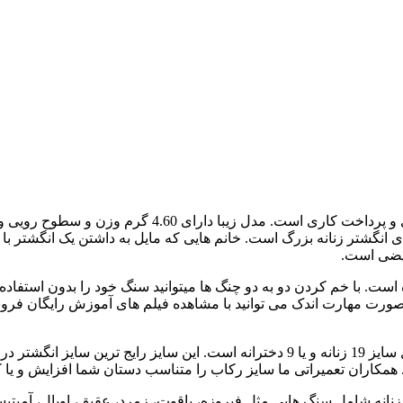
رکاب زیبا نقره زنانه از جنس نقره عیار 925 با بهترین ک
ای انگشتر زنانه بزرگ است. خانم هایی که مایل به داشتن یک انگشتر ب
ه از سری انگشتر های بدون سنگ 4 چنگ فروشگاه است. با خم کردن دو به دو چنگ ها میتوانید س
 صورت مهارت اندک می توانید با مشاهده فیلم های آموزش رایگان فروش
قطر داخل به داخل پایه رکاب این انگشتر زنانه نقره 19 میلیمتر معادل سایز 19 زنانه و ی
. همکاران تعمیراتی ما سایز رکاب را متناسب دستان شما افزایش و یا 
 زنانه شامل سنگ هایی مثل فیروزه، یاقوت، زمرد، عقیق، اوپال، آمیت