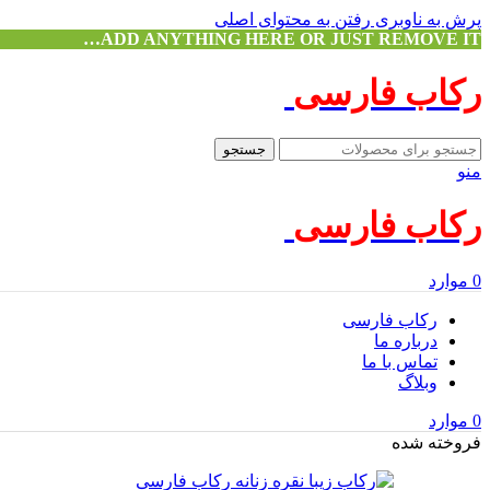
پرش به ناوبری
رفتن به محتوای اصلی
ADD ANYTHING HERE OR JUST REMOVE IT…
رکاب فارسی
جستجو
منو
رکاب فارسی
0
موارد
رکاب فارسی
درباره ما
تماس با ما
وبلاگ
0
موارد
فروخته شده