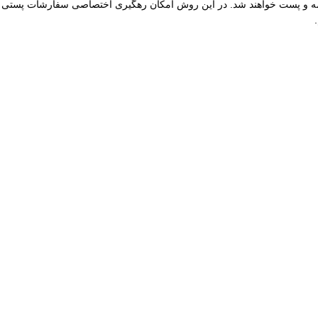
یپاکس سفارشات با ارزش بالا نیز توسط ما بیمه و پست خواهند شد. در این روش امکان رهگیری اختصاصی سفارشات پستی