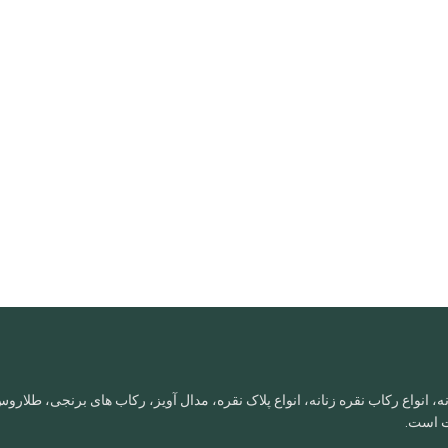
، انواع رکاب نقره زنانه، انواع پلاک نقره، مدال آویز، رکاب های برنجی، طلا
ات است.