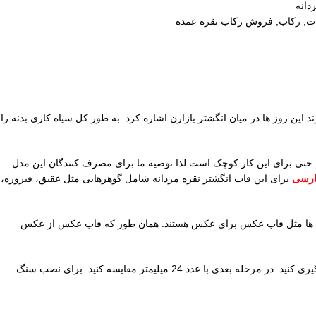
دانه
ات
,
رکاب
,
فروش رکاب نقره عمده
 قلم است. سیاه قلم را شاید بتوان ترند این روز ها در میان انگشتر بازارن اشاره کرد. به طور کل سیاه کاری بدنه را
کاب 12.30 گرم و از سری رکاب های نقره درشت سایز محسوب می گردد. این سایز برای دستان بزرگ با سایز های 64 مناسب است. سایز 63 هم حتی برای این کار کوچک است لذا توصیه ما برای مصرف کنندگان این مدل
ارسی
برای این قاب انگشتر نقره مردانه شامل گوهرهایی مثل عقیق، فیروزه،
ا قاب ها مثل قاب عکس برای عکس هستند. همان طور که قاب عکس از عکس
قطر داخل به داخل این پایه رکاب نقره درشت سایز 24 میلیمتر است. برای تعیین سایز میتوانید قطر داخل به داخل انگشتر قدیمی خود را با خط کش اندازه گیری کنید. در مرحله بعدی با عدد 24 میلیمتر مقایسه کنید. برای نصب سنگ