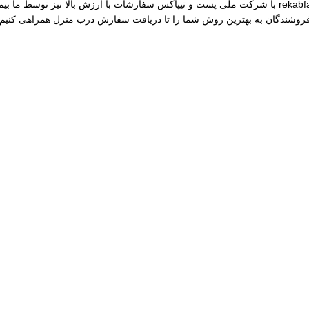
مختلف از جمله نقره، برنج و غیره را فروشگاه عرضه می کنیم.طی قراداد rekabfarsi با شرکت ملی پست و ت
 فروشندگان به بهترین روش شما را تا دریافت سفارش درب منزل همراهی کنیم.