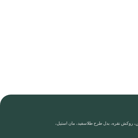
روس، روکش نقره، بدل طرح طلاسفید، مان استیل،