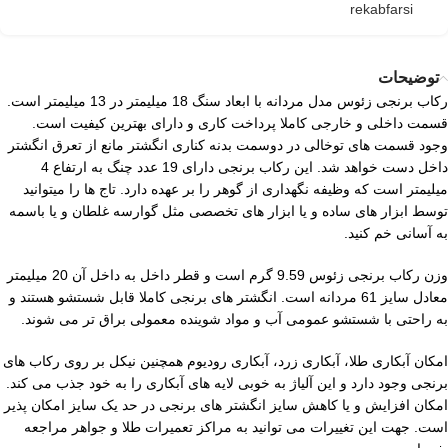
rekabfarsi
توضیحات
رکاب برنجی زئوس مدل مردانه با ابعاد سنگ 18 میلیمتر در 13 میلیمتر است.
قسمت داخلی و خارجی کاملا پرداخت کاری و دارای بهترین کیفیت است.
وجود قسمت های توخالی در دوسمت بدنه کناری انگشتر مانع از تعرق انگشتر
داخل دست خواهد شد. این رکاب برنجی دارای 19 عدد چنگ به ارتفاع 4
میلیمتر است که وظیفه نگهداری از گوهر را بر عهده دارد. تاج ها را میتوانید
توسط ابزار های ساده و یا ابزار های تخصصی مثل گوارسه غلطان و یا باسمه
به آسانی خم کنید.
وزن رکاب برنجی زئوس 9.59 گرم است و قطر داخل به داخل آن 20 میلیمتر
معادل سایز 61 مردانه است. انگشتر های برنجی کاملا قابل شستشو هستند و
به راحتی با شستشو عمومی آب و مواد شوینده معمولی براق تر می شوند.
امکان آبکاری طلا، آبکاری زرد، آبکاری رودیوم همچنین نیکل بر روی رکاب های
برنجی وجود دارد و این آلیاژ به خوبی لایه های آبکاری را به خود جذب می کند.
امکان افزایش و یا کاهش سایز انگشتر های برنجی در حد یک سایز امکان پذیر
است. جهت این تغییرات می توانید به مراکز تعمیرات طلا و جواهر مراجعه