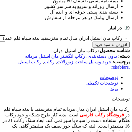
بیمه نامه پستی تا سقف 80 میلیون
ارسال روزانه و سریع به سراسر کشور
بسته بندی پستی حرفه ای و ایده آل
ارسال پیامک در هر مرحله از سفارش
9 در انبار
رکاب مان استیل ادران مدل تمام مغزسفید بدنه سیاه قلم عدد
افزودن به سبد خرید
شناسه محصول:
رکاب مان استیل ادران
دسته:
بدون دسته‌بندی
,
رکاب انگشتر مان استیل مردانه
برچسب:
خرید وسایل ساخت زیورالات
,
رکاب
,
رکاب استیل
rekabfarsi
توضیحات
توضیحات تکمیلی
برند
توضیحات
رکاب مان استیل ادران مدل مردانه تمام مغزسفید با بدنه سیاه قلم
در
فروشگاه رکاب فارسی
است. بدنه کار طرح شبکه و خود رکاب
هنگام استفاده دست را سیاه یا سبز نمی کند. ابعاد سنگ رکاب 21 در
16 میلیمتر است. البته که سنگ خور نصف یک میلیمتر گاهی یک
میلیمتر کمتر محاسبه می شود.