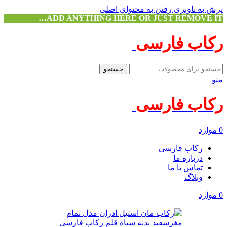
پرش به ناوبری
رفتن به محتوای اصلی
ADD ANYTHING HERE OR JUST REMOVE IT…
رکاب فارسی
جستجو
منو
رکاب فارسی
0
موارد
رکاب فارسی
درباره ما
تماس با ما
وبلاگ
0
موارد