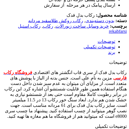
ارسال پیامک در هر مرحله از سفارش
شناسه محصول:
رکاب بدل فدک
دسته:
بدون دسته‌بندی
,
رکاب روکش طلاسفید مردانه
برچسب:
خرید وسایل ساخت زیورالات
,
رکاب
,
رکاب استیل
rekabfarsi
توضیحات
توضیحات تکمیلی
برند
توضیحات
رکاب بدل فدک از سری قاب انگشتر های اقتصادی
فروشگاه رکاب
فارسی
مزین به نام علی است. جنس بدنه از الیاژ با پوشش های
متعدد است. از مزایای آن میتوان به عدم سبز شدن داخل دست
هنگام استفاده همین طور قابلیت شستشو آن اشاره کرد. این رکاب
در برابر رطوبت کاملا مقاوم است حتی بعد از شستشو نیازی به
خشک شدن هم ندارد. ابعاد سنگ خور رکاب 13 در 11.5 میلمیتر
است. سایز رکاب بدل فدک برای 61 مردانه مناسب است. جهت
نصب گوهر میتوانید از چسب استفاده کنید. پیشنهاد ما چسب سری
e8000 است که میتوانید هم از فروشگاه ما هم مغازه ها تهیه کنید.
توضیحات تکمیلی