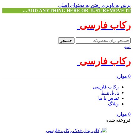
پرش به ناوبری
رفتن به محتوای اصلی
ADD ANYTHING HERE OR JUST REMOVE IT…
رکاب فارسی
جستجو
منو
رکاب فارسی
0
موارد
رکاب فارسی
درباره ما
تماس با ما
وبلاگ
0
موارد
فروخته شده