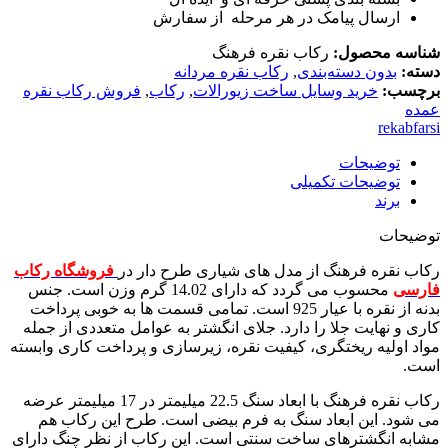
ارسال پیامک در هر مرحله از سفارش
شناسه محصول:
رکاب نقره فرهنگ
دسته:
بدون دسته‌بندی
,
رکاب نقره مردانه
برچسب:
خرید وسایل ساخت زیورالات
,
رکاب
,
فروش رکاب نقره
عمده
rekabfarsi
توضیحات
توضیحات تکمیلی
برند
توضیحات
رکاب نقره فرهنگ از مدل های شیاری طرح دار در
فروشگاه رکاب
فارسی
محسوب می گردد که دارای 14.02 گرم وزن است. جنس
بدنه از نقره با عیار 925 است. تمامی قسمت ها به خوبی پرداخت
کاری و نهایت جلا را دارد. جلای انگشتر به عوامل متعددی از جمله
مواد اولیه ریختگری، کیفیت نقره، زیرسازی و پرداخت کاری وابسته
است.
رکاب نقره فرهنگ با ابعاد سنگ 22.5 میلیمتر در 17 میلیمتر عرضه
می شود. این ابعاد سنگ به فرم بیضی است. طرح این رکاب هم
مشابه انگشترهای ساخت سنتی است. این رکاب از نظر چنگ دارای