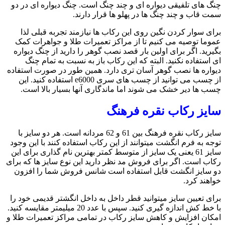
چنگ های تلفیقی دیواره ای و چند چنگ است. چنگ دیواره ای در دو
سمت قاب و چند چنگ ها در پهلو ها قرار دارند.
برای سوار کردن نگین روی این رکاب ها نیازمند تجربه قبلی لذا
عموما توصیه می کنیم تا از مراکز تعمیرات طلا و جواهرات کمک
بگیرید. اگر برای اولین بار قصد نصب گوهر را دارید از چنگ دیواره
ای استفاده نکنید. البته که این رکاب باز به نسبت به تمام چنگ
دیواره ها نصب گوهر آسان تری دارد. همین طور در صورت استفاده
از چسب می توانید از چسب های سری e6000 استفاده کنید. این
چسب ها دیر خشک می شوند اما ماندگاری آنها بسیار بالا است.
سایز رکاب نقره فرهنگ
سایز رکاب نقره فرهنگ بین 61 و 62 مردانه است. هر دو سایز با
توجه به فرم انگشت میتوانند از این رکاب استفاده کنند با این وجود
سایز 61 یعنی یک سایز از متوسط کمتر بهترین نام گذاری برای این
رکاب است. اگر برای فروش مد نظر دارید این نوع سایز ها که برای
دو سایز انگشت قابل استفاده است شانس فروش شما را افزون
خواهند کرد.
برای تعیین سایز میتوانید قطر داخل به داخل انگشتر قدیمی خود را
با خط کش اندازه گیری کنید. سپس با عدد 20 میلیمتر مقایسه کنید.
امکان افزایش و کاهش سایز رکاب در تمامی مراکز تعمیرات طلا و