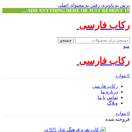
پرش به ناوبری
رفتن به محتوای اصلی
ADD ANYTHING HERE OR JUST REMOVE IT…
رکاب فارسی
جستجو
منو
رکاب فارسی
0
موارد
رکاب فارسی
درباره ما
تماس با ما
وبلاگ
0
موارد
فروخته شده