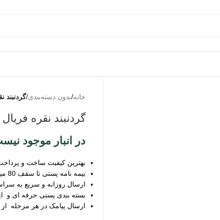
به من
خانه
/
بدون دسته‌بندی
/
گردنبند نق
از طریق
پیامک
گردنبند نقره فریال زن
اطلاع بده
در انبار موجود نیس
زمانیکه
محصول
حراج شد
بهترین کیفیت ساخت و پرداخت
بیمه نامه پستی تا سقف 80 میلیون
ارسال روزانه و سریع به سرا
زمانیکه
بسته بندی پستی حرفه ای و ای
محصول
ارسال پیامک در هر مرحله از
موجود شد