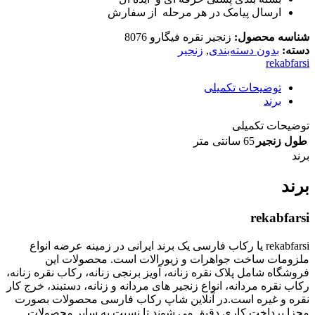
ارسال پیامک در هر مرحله از سفارش
شناسه محصول:
زنجیر نقره فیگارو 8076
دسته:
بدون دسته‌بندی
,
زنجیر
rekabfarsi
توضیحات تکمیلی
برند
توضیحات تکمیلی
طول زنجیر
65 سانتی متر
برند
برند
rekabfarsi
rekabfarsi یا رکاب فارسی یک برند ایرانی در زمینه عرضه انواع
ملزومات ساخت جواهرات و زیورالات است. محصولات این
فروشگاه شامل پلاک نقره زنانه، آویز برنجی زنانه، رکاب نقره زنانه،
رکاب نقره مردانه، انواع زنجیر های مردانه و زنانه، دستبند، خرج کار
نقره و غیره است.در آنلاین شاپ رکاب فارسی محصولات بصورت
مجزا پرداخت کاری دقیق می شوند تا نسبت به سایر محصولات