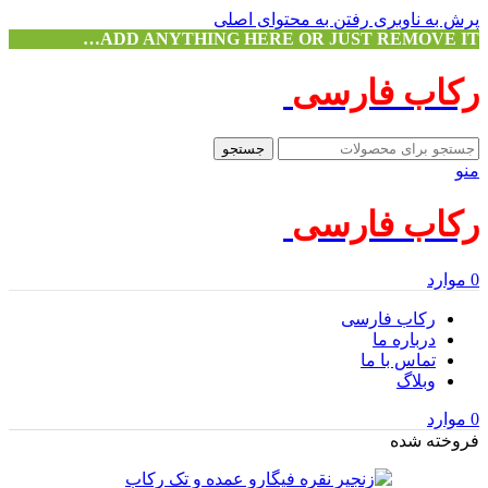
پرش به ناوبری
رفتن به محتوای اصلی
ADD ANYTHING HERE OR JUST REMOVE IT…
رکاب فارسی
جستجو
منو
رکاب فارسی
0
موارد
رکاب فارسی
درباره ما
تماس با ما
وبلاگ
0
موارد
فروخته شده