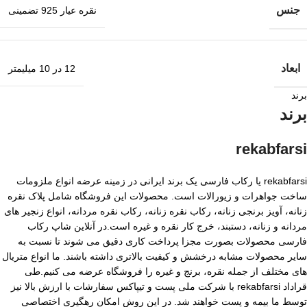
جنس
نقره عیار 925 تضمینی
ابعاد
12 در 10 میلیمتر
برند
برند
rekabfarsi
rekabfarsi یا رکاب فارسی یک برند ایرانی در زمینه عرضه انواع ملزومات
ساخت جواهرات و زیورالات است. محصولات این فروشگاه شامل پلاک نقره
زنانه، آویز برنجی زنانه، رکاب نقره زنانه، رکاب نقره مردانه، انواع زنجیر های
مردانه و زنانه، دستبند، خرج کار نقره و غیره است.در آنلاین شاپ رکاب
فارسی محصولات بصورت مجزا پرداخت کاری دقیق می شوند تا نسبت به
سایر محصولات مشابه درخشش و کیفیت بالاتری داشته باشند. ما انواع متریال
های مختلف از جمله نقره، برنج و غیره را فروشگاه عرضه می کنیم.طی
قراداد rekabfarsi با شرکت ملی پست و تیپاکس سفارشات با ارزش بالا نیز
توسط ما بیمه و پست خواهند شد. در این روش امکان رهگیری اختصاصی