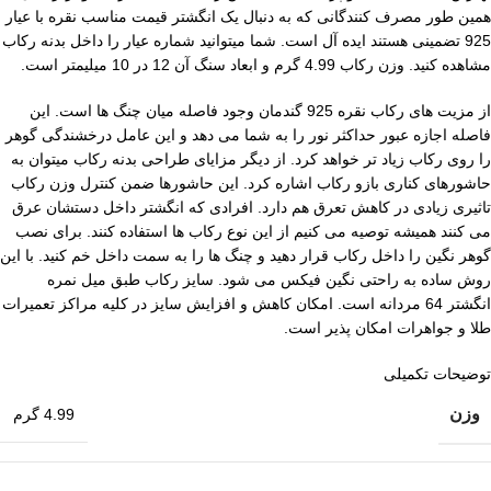
همین طور مصرف کنندگانی که به دنبال یک انگشتر قیمت مناسب نقره با عیار
925 تضمینی هستند ایده آل است. شما میتوانید شماره عیار را داخل بدنه رکاب
مشاهده کنید. وزن رکاب 4.99 گرم و ابعاد سنگ آن 12 در 10 میلیمتر است.
از مزیت های رکاب نقره 925 گندمان وجود فاصله میان چنگ ها است. این
فاصله اجازه عبور حداکثر نور را به شما می دهد و این عامل درخشندگی گوهر
را روی رکاب زیاد تر خواهد کرد. از دیگر مزایای طراحی بدنه رکاب میتوان به
حاشورهای کناری بازو رکاب اشاره کرد. این حاشورها ضمن کنترل وزن رکاب
تاثیری زیادی در کاهش تعرق هم دارد. افرادی که انگشتر داخل دستشان عرق
می کنند همیشه توصیه می کنیم از این نوع رکاب ها استفاده کنند. برای نصب
گوهر نگین را داخل رکاب قرار دهید و چنگ ها را به سمت داخل خم کنید. با این
روش ساده به راحتی نگین فیکس می شود. سایز رکاب طبق میل نمره
انگشتر 64 مردانه است. امکان کاهش و افزایش سایز در کلیه مراکز تعمیرات
طلا و جواهرات امکان پذیر است.
توضیحات تکمیلی
وزن
4.99 گرم