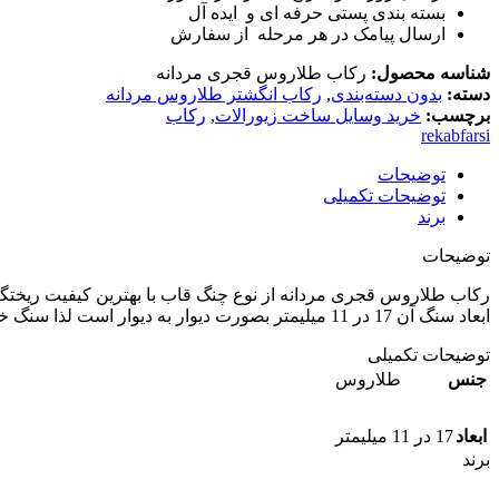
بسته بندی پستی حرفه ای و ایده آل
ارسال پیامک در هر مرحله از سفارش
شناسه محصول:
رکاب طلاروس قجری مردانه
دسته:
بدون دسته‌بندی
,
رکاب انگشتر طلاروس مردانه
برچسب:
خرید وسایل ساخت زیورالات
,
رکاب
rekabfarsi
توضیحات
توضیحات تکمیلی
برند
توضیحات
رکاب طلاروس قجری مردانه از نوع چنگ قاب با بهترین کیفیت ریختگ
ابعاد سنگ آن 17 در 11 میلیمتر بصورت دیوار به دیوار است لذا سنگ خور آن در حد نصف یک میلیمتر کمتر محاسبه می گردد. سایز رکاب 62 مردانه است.
توضیحات تکمیلی
جنس
طلاروس
ابعاد
17 در 11 میلیمتر
برند