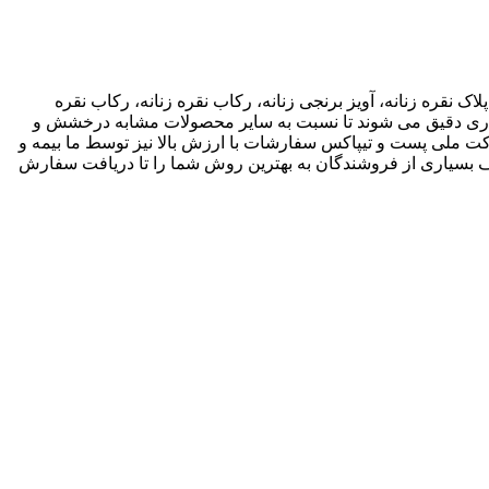
اک نقره زنانه، آویز برنجی زنانه، رکاب نقره زنانه، رکاب نقره
 کاری دقیق می شوند تا نسبت به سایر محصولات مشابه درخشش و
ته باشند. ما انواع متریال های مختلف از جمله نقره، برنج و غیره را فروشگاه عرضه می کنیم.طی قراداد rekabfarsi با شرکت ملی پست و تیپاکس سفارشات با ارزش بالا نیز توسط ما بیمه و
 بسیاری از فروشندگان به بهترین روش شما را تا دریافت سفارش