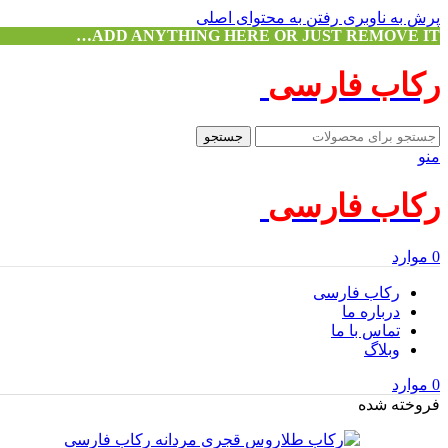
پرش به ناوبری
رفتن به محتوای اصلی
ADD ANYTHING HERE OR JUST REMOVE IT…
رکاب فارسی
جستجو
منو
رکاب فارسی
0
موارد
رکاب فارسی
درباره ما
تماس با ما
وبلاگ
0
موارد
فروخته شده