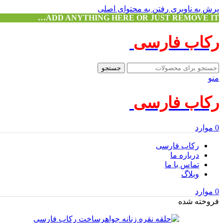
پرش به ناوبری
رفتن به محتوای اصلی
ADD ANYTHING HERE OR JUST REMOVE IT…
رکاب فارسی
جستجو
منو
رکاب فارسی
0
موارد
رکاب فارسی
درباره ما
تماس با ما
وبلاگ
0
موارد
فروخته شده