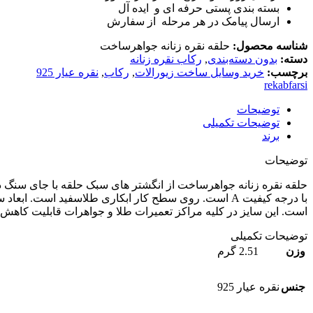
بسته بندی پستی حرفه ای و ایده آل
ارسال پیامک در هر مرحله از سفارش
شناسه محصول:
حلقه نقره زنانه جواهرساخت
دسته:
بدون دسته‌بندی
,
رکاب نقره زنانه
برچسب:
خرید وسایل ساخت زیورالات
,
رکاب
,
نقره عیار 925
rekabfarsi
توضیحات
توضیحات تکمیلی
برند
توضیحات
حلقه نقره زنانه جواهرساخت از انگشتر های سبک حلقه با جای سنگ 
است. این سایز در کلیه مراکز تعمیرات طلا و جواهرات قابلیت کاهش و
توضیحات تکمیلی
وزن
2.51 گرم
جنس
نقره عیار 925