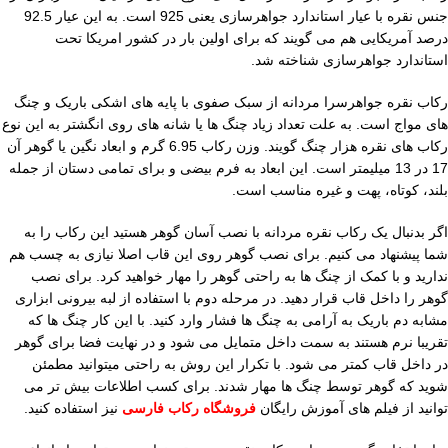
جنس نقره با عیار استاندارد جواهرسازی یعنی 925 است. به این عیار 92.5
درصد آمریکایی هم می گویند که برای اولین بار در کشور امریکا تحت
استاندارد جواهرسازی شناخته شد.
رکاب نقره جواهرسرا مردانه از سبک صفوی با پایه های اشکی باریک و چنگ
های مواج است. به علت تعداد زیاد چنگ ها یا شانه های روی انگشتر به این نوع
رکاب های نقره هزار چنگ گویند. وزن رکاب 6.95 گرم و ابعاد نگین یا گوهر آن
17 در 13 میلیمتر است. این ابعاد به فرم بیضی و برای تمامی دستان از جمله
بلند، کوتاه، پهت و غیره مناسب است.
اگر بدنبال یک رکاب نقره مردانه با نصب آسان گوهر هستید این رکاب را به
شما پیشنهاد می کنیم. برای نصب گوهر روی این قاب اصلا نیازی به چسب هم
ندارید و با کمک از چنگ ها به راحتی گوهر را مهار خواهید کرد. برای نصب
گوهر را داخل قاب قرار دهید. در مرحله دوم با استفاده از لبه بیرونی ابزاری
مشابه دم باریک به آرامی به چنگ ها فشار وارد کنید. با این کار چنگ ها که
تقریبا نرم هستند به سمت داخل متمایل می شود و در نهایت فضا برای گوهر
در داخل قاب کمتر می شود. با تکرار این روش به راحتی میتوانید مطمئن
شوید که گوهر توسط چنگ ها مهار شدند. برای کسب اطلاعات بیش تر می
توانید از فیلم های آموزش رایگان
فروشگاه رکاب فارسی
نیز استفاده کنید.