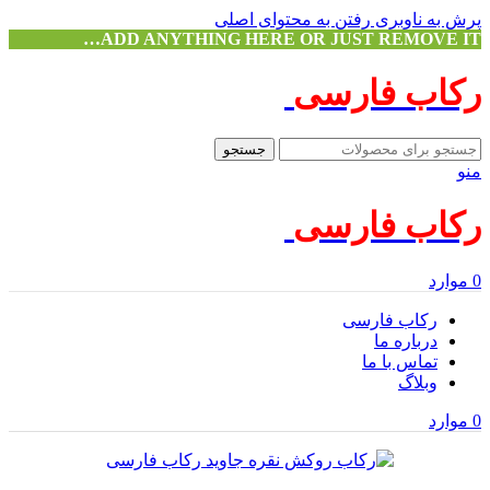
پرش به ناوبری
رفتن به محتوای اصلی
ADD ANYTHING HERE OR JUST REMOVE IT…
رکاب فارسی
جستجو
منو
رکاب فارسی
0
موارد
رکاب فارسی
درباره ما
تماس با ما
وبلاگ
0
موارد