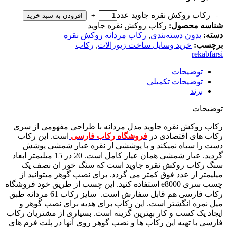
رکاب روکش نقره جاوید عدد
افزودن به سبد خرید
شناسه محصول:
رکاب روکش نقره جاوید
دسته:
بدون دسته‌بندی
,
رکاب مردانه روکش نقره
برچسب:
خرید وسایل ساخت زیورالات
,
رکاب
rekabfarsi
توضیحات
توضیحات تکمیلی
برند
توضیحات
رکاب روکش نقره جاوید مدل مردانه با طراحی مفهومی از سری
رکاب های اقتصادی در
فروشگاه رکاب فارسی
است. این رکاب
دست را سیاه نمیکند و با پوششی از نقره عیار شمشی پوشش
گردید. عیار شمشی همان عیار کامل است. 20 در 15 میلیمتر ابعاد
سنگ رکاب روکش نقره جاوید است که سنگ خور ان نصف یک
میلیمتر از عدد فوق کمتر می گردد. برای نصب گوهر میتوانید از
چسب سری e8000 استفاده کنید. این چسب از طریق خود فروشگاه
رکاب فارسی هم قابل سفارش است. سایز رکاب 61 مردانه طبق
میل نمره انگشتر است. این رکاب برای هدیه برای نصب گوهر و
ایجاد یک کسب و کار بهترین گزینه است. بسیاری از مشتریان رکاب
فارسی با تهیه این رکاب ها و نصب گوهر روی آنها در پلت فرم های