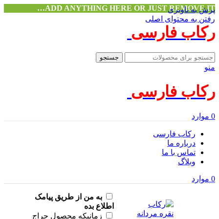
ADD ANYTHING HERE OR JUST REMOVE IT…
پرش به ناوبری
رفتن به محتوای اصلی
رکاب فارسی
جستجو
منو
رکاب فارسی
0
موارد
رکاب فارسی
درباره ما
تماس با ما
وبلاگ
0
موارد
به من از طریق پیامک
اطلاع بده
زمانیکه محصول حراج