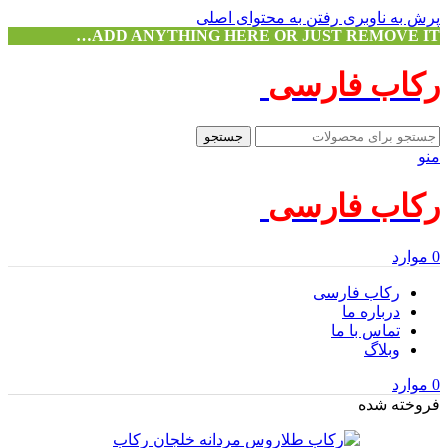
پرش به ناوبری
رفتن به محتوای اصلی
ADD ANYTHING HERE OR JUST REMOVE IT…
رکاب فارسی
جستجو
منو
رکاب فارسی
0
موارد
رکاب فارسی
درباره ما
تماس با ما
وبلاگ
0
موارد
فروخته شده