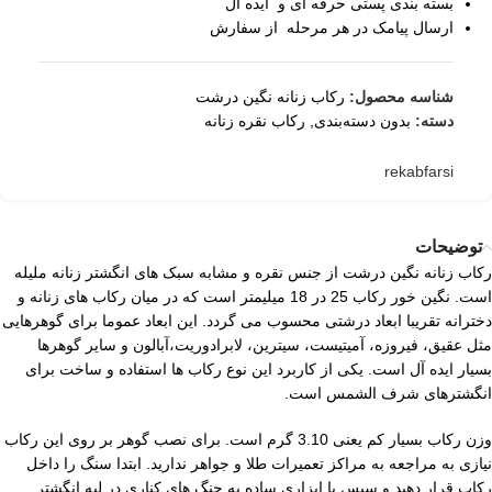
بسته بندی پستی حرفه ای و ایده آل
ارسال پیامک در هر مرحله از سفارش
شناسه محصول:
رکاب زنانه نگین درشت
دسته:
بدون دسته‌بندی
,
رکاب نقره زنانه
rekabfarsi
توضیحات
رکاب زنانه نگین درشت از جنس نقره و مشابه سبک های انگشتر زنانه ملیله
است. نگین خور رکاب 25 در 18 میلیمتر است که در میان رکاب های زنانه و
دخترانه تقریبا ابعاد درشتی محسوب می گردد. این ابعاد عموما برای گوهرهایی
مثل عقیق، فیروزه، آمیتیست، سیترین، لابرادوریت،آبالون و سایر گوهرها
بسیار ایده آل است. یکی از کاربرد این نوع رکاب ها استفاده و ساخت برای
انگشترهای شرف الشمس است.
وزن رکاب بسیار کم یعنی 3.10 گرم است. برای نصب گوهر بر روی این رکاب
نیازی به مراجعه به مراکز تعمیرات طلا و جواهر ندارید. ابتدا سنگ را داخل
رکاب قرار دهید و سپس با ابزاری ساده به چنگ های کناری در لبه انگشتر