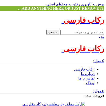
پرش به ناوبری
رفتن به محتوای اصلی
ADD ANYTHING HERE OR JUST REMOVE IT…
رکاب فارسی
جستجو
منو
رکاب فارسی
0
موارد
رکاب فارسی
درباره ما
تماس با ما
وبلاگ
0
موارد
فروخته شده