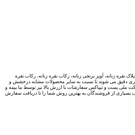
اک نقره زنانه، آویز برنجی زنانه، رکاب نقره زنانه، رکاب نقره
 کاری دقیق می شوند تا نسبت به سایر محصولات مشابه درخشش و
ته باشند. ما انواع متریال های مختلف از جمله نقره، برنج و غیره را فروشگاه عرضه می کنیم.طی قراداد rekabfarsi با شرکت ملی پست و تیپاکس سفارشات با ارزش بالا نیز توسط ما بیمه و
 بسیاری از فروشندگان به بهترین روش شما را تا دریافت سفارش