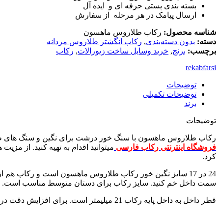
بسته بندی پستی حرفه ای و ایده آل
ارسال پیامک در هر مرحله از سفارش
شناسه محصول:
رکاب طلاروس ماهسون
دسته:
بدون دسته‌بندی
,
رکاب انگشتر طلاروس مردانه
برچسب:
برنج
,
خرید وسایل ساخت زیورالات
,
رکاب
rekabfarsi
توضیحات
توضیحات تکمیلی
برند
توضیحات
رکاب طلاروس ماهسون با سنگ خور درشت برای نگین و سنگ های طرح دا
فروشگاه اینترنتی رکاب فارسی
میتوانید اقدام به تهیه کنید. از مز
کرد.
24 در 17 سایز نگین خور رکاب طلاروس ماهسون است و رکاب هم
سمت داخل خم کنید. سایز رکاب برای دستان متوسط مناسب است. این سایز 62 هم شناخ
قطر داخل به داخل پایه رکاب 21 میلیمتر است. برای افزایش دقت در تعیین سایز با خط کش قطر داخل به داخل پایه انگشتر قدیمی خود را اندازه گیری و سپس با عدد مذکور مقایسه کنید.