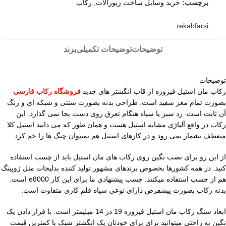
برچسب:
خرید وسایل ساخت زیورالات
,
رکاب
rekabfarsi
توضیحات
توضیحات تکمیلی
برند
توضیحات
رکاب مان استیل فیروزه از قاب انگشتر های جدید
فروشگاه رکاب فارسی
بصورت تمام مغز سفید است. طراحی بدنه بصورت سنتی و شبکه ای و رنگ
آن ثابت است. رد سبز یا سیاه هنگام تعرق روی دست بجا نمی گذارد. این
رکاب در واقع آلیاژی مشابه استیل هست و همان طور که می دانید استیل کلا
منعطف بشمار نمی رود و در کارهای استیل هم نمیتوان چنگ ها را خم کرد.
از این رو برای نصب نگین روی رکاب های مان استیل باید از چسب استفاده
کنید. در همه کشورها بخصوص برندهای مشهور تولید کننده بدلیجات مثل ژوپینگ
هم از چسب استفاده میکنند. چسب پیشنهادی ما برای این کار e8000 است.
بدنه رکاب بصورت پیشفرض دارای نوعی سیاه قلم کاری متفاوت است.
ابعاد سنگ رکاب مان استیل فیروزه 19 در 14 میلیمتر است. با قرار دادن یک
نگین به راحتی میتوانید برای برای خودتان یک انگشتر شیک با کمترین قیمت