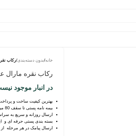
به
من از
خانه
/
بدون دسته‌بندی
/
رکاب نقره مار
طریق
پیامک
رکاب نقره مارال عیار 925 مر
اطلاع
بده
در انبار موجود نیس
بهترین کیفیت ساخت و پرداخت
بیمه نامه پستی تا سقف 80 میلیون
ارسال روزانه و سریع به سرا
بسته بندی پستی حرفه ای و ای
ارسال پیامک در هر مرحله از