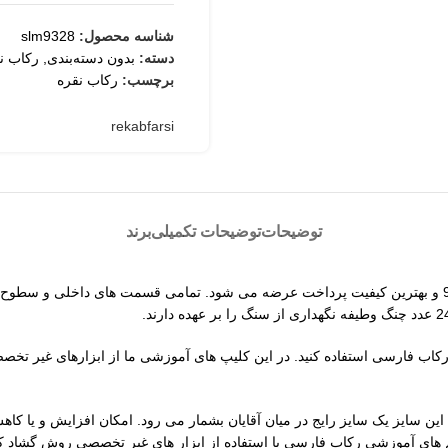
شناسه محصول:
slm9328
دسته:
بدون دسته‌بندی
,
رکاب نق
برچسب:
رکاب نقره
rekabfarsi
توضیحات
توضیحات تکمیلی
برند
رکاب نقره مارال مدل مردانه از جنس بهترین کیفیت نقره با عیار استاندارد 925 و بهترین کیفیت پرداخت عرضه 
رکاب فارسی استفاده کنید. در این کلیپ های آموزشی ما از ابزارهای غیر تخص
کاب نقره مارال 21 میلیمتر معادل سایز 62 مردانه است. این سایز یک سایز رایج در میان آقایان بشمار می 
لم های آموزشی رکاب فارسی با استفاده از ابزار های غیر تخصصی روش گشاد کر