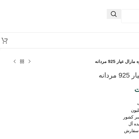
ال عیار 925 مردانه
دانه
ت
سر کشور
ده آل
 سفارش