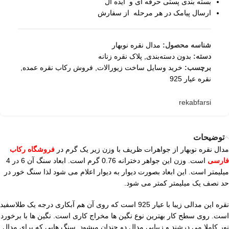
بسته بندی پستی حرفه ای و ایده آل
ارسال پیامک در هر مرحله از سفارش
شناسه محصول:
مدال نقره نوبهار
دسته:
بدون دسته‌بندی
,
پلاک نقره زنانه
برچسب:
خرید وسایل ساخت زیورالات
,
فروش رکاب نقره عمده
,
نقره عیار 925
rekabfarsi
توضیحات
مدال نقره نوبهار از جواهرات ظریف با وزن زیر یک گرم در
فروشگاه رکاب
فارسی
است. وزن این جواهر دخترانه 0.76 گرم است. ابعاد سنگ آن 6 در 4
میلیمتر است. این ابعاد بصورت دیوار به دیوار اعلام می شود لذا سنگ خور در
حد نصف یک میلیمتر کمتر می شود.
نقره این مدالی زیبا با عیار 925 است که روی آن هم آبکاری درجه یک طلاسفید
است. روی سطح کار بهترین نوع نگین ها مخراج کاری است. نگین ها با برخورد
نور کاملا می درشند و زیبایی مدال دو چندان میشود. سنگ هایی که برای مدال