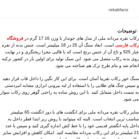
rekabfarsi
توضیحات
رکاب نقره مردانه ملی از مدل های جوندار با وزن 17.16 گرم در
فروشگاه
رکاب فارسی
است. ابعاد سنگ آن 25 در 18 میلیمتر است. جنس بدنه از نقره
عیار 925 و تاج آن از جنس برنج است که با قالبی مجزا ریختگری و در نهایت
روی بدنه رکاب متصل می شود. این سبک تولید برای اولین بار در کشور ترکیه
انجام شد و بنام طرح ترک هم شناخته می شود.
سنگ خور رکاب تقریبا آسان است. برای این کار نگین را داخل قاب قرار دهید
و سپس چنگ های طلایی را با استفاده از لبه بیرونی ابزاری مشابه انبردستی
به سمت داخل متمایل کنید. با این روش ساده به راحتی گوهر روی رکاب سوار
می شود.
سایز رکاب نقره مردانه ملی برای انگشت های با دور انگشت 65 میلیمتر
مناسب ترین انتخاب است. البته که میتوانید با روش زیر ابتدا قطر داخل به
داخل پایه انگشتر قدیمی خود را با خط کش اندازه گیری کنید و سپس با عدد
21 میلیمتر برای این رکاب مردانه مقایسه کنید. امکان کاهش و افزایش سایز