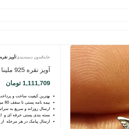
به
من از
خانه
/
بدون دسته‌بندی
/
آویز نقره 925 ملینا زنانه آبکاری طلاسف
طریق
پیامک
آویز نقره 925 ملینا زنانه آبکاری طلاسفید
اطلاع
بده
1,111,709
تومان
بهترین کیفیت ساخت و پرداخت
بیمه نامه پستی تا سقف 80 میلیون
ارسال روزانه و سریع به سرا
بسته بندی پستی حرفه ای و ای
ارسال پیامک در هر مرحله از