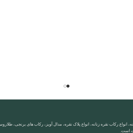
، انواع رکاب نقره زنانه، انواع پلاک نقره، مدال آویز، رکاب های برنجی، طلا
ات است.