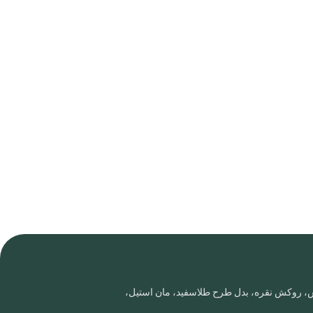
روس، روکش نقره، بدل طرح طلاسفید، مان استیل،