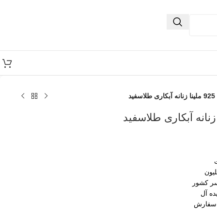
ید
سر کشور
ده آل
 سفارش