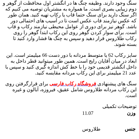
سنگ وجود دارند. وظیفه چنگ ها در انگشتر اول محافظت از گوهر و
دوم زیبایی بصری است. ما همواره به مشتریان توصیه می کنیم که
اگر سنگ دارید برای سنگ حتما قاب یا رکاب تهیه کنید. همان طور
که عکس نیازمند قاب عکس است تا در آسیب های احتمالی دور
باشد. گوهر نیز برای دوری از عوامل محیطی نیازمند رکاب و قاب
است. برای سوار کردن گوهر روی این رکاب ابتدا گوهر را روی
رکاب طلاروس قرار دهید و سپس به چنگ ها فشار وارد کنید تا
بسته شوند.
سایز رکاب 62 یا متوسط مردانه با دور دست 66 میلیمتر است. این
ابعاد در میان آقایان رایج است. همین طور میتوانید قطر داخل به
داخل انگشتر قدیمی خود را با خط کش اندازه گیری کنید و سپس با
عدد 21 میلیمتر برای این رکاب مردانه مقایسه کنید.
سنگ های پیشنهادی
فروشگاه رکاب فارسی
برای قرارگرفتن روی
این رکاب مردانه طلاروس شامل عقیق، فیروزه، آبالون و غیره
است.
توضیحات تکمیلی
11.07
وزن
جنس
طلاروس