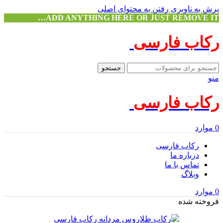
پرش به ناوبری
رفتن به محتوای اصلی
ADD ANYTHING HERE OR JUST REMOVE IT…
رکاب فارسی
جستجو
منو
رکاب فارسی
0
موارد
رکاب فارسی
درباره ما
تماس با ما
وبلاگ
0
موارد
فروخته شده