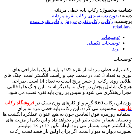
شناسه محصول:
رکاب پایه خطی مردانه
دسته:
بدون دسته‌بندی
,
رکاب نقره مردانه
برچسب:
رکاب
,
رکاب نقره
,
فروش رکاب نقره عمده
rekabfarsi
توضیحات
توضیحات تکمیلی
برند
توضیحات
رکاب پایه خطی مردانه از نقره 925 با پایه باریک با طراحی های
لوزی به تعداد 3 عدد در سمت چپ و راست انگشتر است. چنگ های
طلایی روی رکاب از جنس برنج است به تعداد 14 است. طراحی
هرچنگ شامل پیچش دو چنگ به یکدیگر است. این چنگ ها با قالبی
مجزا ریختگری می شود و سپس بر روی پایه نقره نصب می شود.
وزن این رکاب 6.69 گرم و از کارهای وزن سبک در
فروشگاه رکاب
فارسی
محسوب می گردد. این رکاب پایه خطی مردانه برای
استفاده روزمره فوق العادس چون به هیچ عنوان عملکرد انگشت ها
و دستان شما را تحت تاثیر قرار نخواهد داد و این یکی از مزیت های
یک انگشتر خوب بشمار می رود. ابعاد نگین 17 در 13 میلیمتر
بصورت دیوار به دیوار است. اگر برای اولین بار قصد نصب رکاب