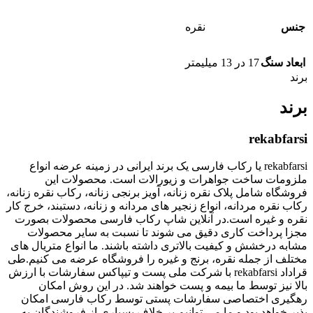
جنس
نقره
ابعاد سنگ
17 در 13 میلیمتر
برند
برند
rekabfarsi
rekabfarsi یا رکاب فارسی یک برند ایرانی در زمینه عرضه انواع
ملزومات ساخت جواهرات و زیورالات است. محصولات این
فروشگاه شامل پلاک نقره زنانه، آویز برنجی زنانه، رکاب نقره زنانه،
رکاب نقره مردانه، انواع زنجیر های مردانه و زنانه، دستبند، خرج کار
نقره و غیره است.در آنلاین شاپ رکاب فارسی محصولات بصورت
مجزا پرداخت کاری دقیق می شوند تا نسبت به سایر محصولات
مشابه درخشش و کیفیت بالاتری داشته باشند. ما انواع متریال های
مختلف از جمله نقره، برنج و غیره را فروشگاه عرضه می کنیم.طی
قراداد rekabfarsi با شرکت ملی پست و تیپاکس سفارشات با ارزش
بالا نیز توسط ما بیمه و پست خواهند شد. در این روش امکان
رهگیری اختصاصی سفارشات پستی توسط رکاب فارسی امکان
پذیر خواهد بود و ما می توانیم بر خلاف بسیاری از فروشندگان به