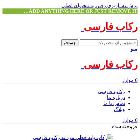
پرش به ناوبری
رفتن به محتوای اصلی
ADD ANYTHING HERE OR JUST REMOVE IT…
رکاب فارسی
جستجو
منو
رکاب فارسی
0
موارد
رکاب فارسی
درباره ما
تماس با ما
وبلاگ
0
موارد
فروخته شده