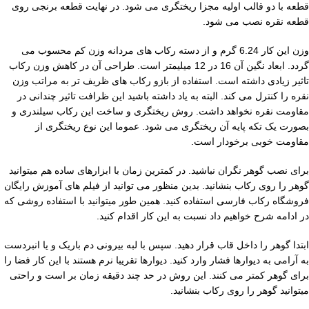
قطعه با دو قالب اولیه مجزا ریختگری می شود. در نهایت قطعه برنجی روی
قطعه نقره نصب می شود.
وزن این کار 6.24 گرم و از دسته رکاب های مردانه وزن کم محسوب می
گردد. ابعاد نگین آن 16 در 12 میلیمتر است. طراحی آن در کاهش وزن رکاب
تاثیر زیادی داشته است. استفاده از بازو رکاب های ظریف تر به مراتب وزن
نقره را کنترل می کند. البته به یاد داشته باشید این ظرافت تاثیر چندانی در
مقاومت نقره نخواهد داشت. روش ریختگری و ساخت این رکاب سیلندری و
بصورت یک تکه پایه آن ریختگری می شود. عموما این نوع ریختگری از
مقاومت خوبی برخودار است.
برای نصب گوهر نگران نباشید. در کمترین زمان با ابزارهای ساده هم میتوانید
گوهر را روی رکاب بنشانید. بدین منظور می توانید از فیلم های آموزش رایگان
فروشگاه رکاب فارسی استفاده کنید. همین طور میتوانید با استفاده روشی که
در ادامه شرح خواهیم داد نسبت به این کار اقدام کنید.
ابتدا گوهر را داخل قاب قرار دهید. سپس با لبه بیرونی دم باریک و یا انبردست
به آرامی به دیوارها فشار وارد کنید. دیوارها تقریبا نرم هستند با این کار فضا را
برای گوهر کمتر می کنند. این روش در حد چند دقیقه زمان بر است و راحتی
میتوانید گوهر را روی رکاب بنشانید.