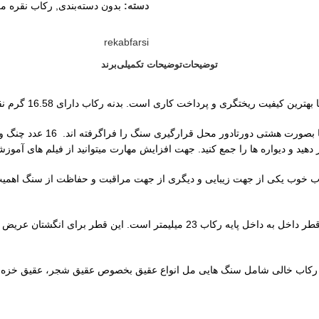
دسته:
بدون دسته‌بندی
,
رکاب نقره مر
rekabfarsi
توضیحات
توضیحات تکمیلی
برند
ی است. بدنه رکاب دارای 16.58 گرم نقره با ابعاد محل قرارگیری سنگ 28 در 21 میلیمتر است.
این رکاب مردانه تقریبا از 
ید و دیواره ها را جمع کنید. جهت افزایش مهارت میتوانید از فیلم های آموز
وب یکی از جهت زیبایی و دیگری از جهت مراقبت و حفاظت از سنگ اهمیت دا
سایز رکاب 62 مردانه و با توجه به فرم انگشت تا 63 مردانه نیز جواب میدهد. قطر دا
رکاب خالی شامل سنگ هایی مل انواع عقیق بخصوص عقیق شجر، عقیق خزه ای، 