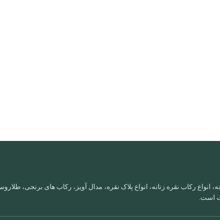
، انواع رکاب نقره زنانه، انواع پلاک نقره، مدال آویز، رکاب های برنجی، طلا
ات است.