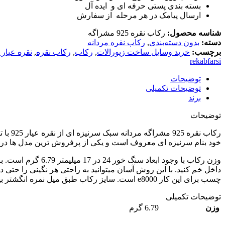
بسته بندی پستی حرفه ای و ایده آل
ارسال پیامک در هر مرحله از سفارش
شناسه محصول:
رکاب نقره 925 مشراگه
دسته:
بدون دسته‌بندی
,
رکاب نقره مردانه
برچسب:
خرید وسایل ساخت زیورالات
,
رکاب
,
رکاب نقره
,
نقره عیار 925
rekabfarsi
توضیحات
توضیحات تکمیلی
برند
توضیحات
رکاب نقره 925 مشراگه مردانه سبک سرنیزه ای از نقره عیار 925 با تضمین عیار در
خود بنام سرنیزه ای معروف است و یکی از پرفروش ترین مدل ها در تما
داخل خم کنید. با این روش آسان میتوانید به راحتی هر نگینی را حتی د
چسب برای این کار e8000 است. سایز رکاب طبق میل نمره انگشتر بین 64 و 65 مردانه است. در این مواقع با توجه به آناتومی انگشت برای هر دو سایز قابل استفاده است.
توضیحات تکمیلی
وزن
6.79 گرم