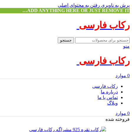
پرش به ناوبری
رفتن به محتوای اصلی
ADD ANYTHING HERE OR JUST REMOVE IT…
رکاب فارسی
جستجو
منو
رکاب فارسی
0
موارد
رکاب فارسی
درباره ما
تماس با ما
وبلاگ
0
موارد
فروخته شده