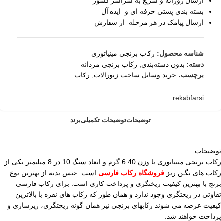
ارسال روزانه و سریع به سراسر کشور
بسته بندی پستی حرفه ای و ایده آل
ارسال پیامک در هر مرحله از سفارش
شناسه محصول:
رکاب برنجی مینیاتوری
دسته:
بدون دسته‌بندی
,
رکاب برنجی مردانه
برچسب:
خرید وسایل ساخت زیورالات
,
رکاب
rekabfarsi
توضیحات
توضیحات تکمیلی
برند
توضیحات
رکاب برنجی مینیاتوری با وزن 6.40 گرم و ابعاد سنگ 10 در 8 میلیمتر یکی از
رکاب های نگین ریز
فروشگاه رکاب فارسی
است. جنس بدنه از بهترین نوع
برنج با بهترین کیفیت ریختگری و پرداخت کاری است. برای رکاب فارسی
تفاوتی در ریختگری وجود ندارد و همان طور که رکاب های نقره با بالاترین
کیفیت عرضه می شوند رکابهای برنجی نیز همان گونه ریختگری، زیرسازی و
پرداخت خواهند شد.