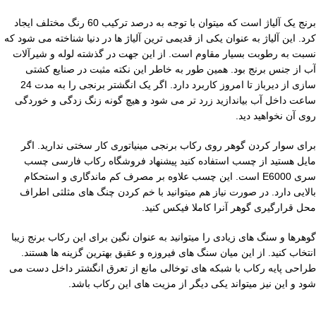
برنج یک آلیاژ است که میتوان با توجه به درصد ترکیب 60 رنگ مختلف ایجاد
کرد. این آلیاژ به عنوان یکی از قدیمی ترین آلیاژ ها در دنیا شناخته می شود که
نسبت به رطوبت بسیار مقاوم است. از این جهت در گذشته لوله و شیرآلات
آب از جنس برنج بود. همین طور به خاطر این نکته مثبت در صنایع کشتی
سازی از دیرباز تا امروز کاربرد دارد. اگر یک انگشتر برنجی را به مدت 24
ساعت داخل آب بیاندازید زرد تر می شود و هیچ گونه زنگ زدگی و خوردگی
روی آن نخواهید دید.
برای سوار کردن گوهر روی رکاب برنجی مینیاتوری کار سختی ندارید. اگر
مایل هستید از چسب استفاده کنید پیشنهاد فروشگاه رکاب فارسی چسب
سری E6000 است. این چسب علاوه بر مصرف کم ماندگاری و استحکام
بالایی دارد. در صورت نیاز هم میتوانید با خم کردن چنگ های مثلثی اطراف
محل قرارگیری گوهر آنرا کاملا فیکس کنید.
گوهرها و سنگ های زیادی را میتوانید به عنوان نگین برای این رکاب برنج زیبا
انتخاب کنید. از این میان سنگ های فیروزه و عقیق بهترین گزینه ها هستند.
طراحی پایه رکاب با شبکه های توخالی مانع از تعرق انگشتر داخل دست می
شود و این نیز میتواند یکی دیگر از مزیت های این رکاب باشد.