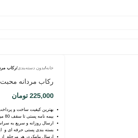
به من
از طریق
خانه
/
بدون دسته‌بندی
/
رکاب مرد
پیامک
اطلاع بده
رکاب مردانه محبت
زمانیکه
محصول
225,000
تومان
حراج شد
بهترین کیفیت ساخت و پرداخت
بیمه نامه پستی تا سقف 80 میلیون
ارسال روزانه و سریع به سرا
بسته بندی پستی حرفه ای و ای
ثبت
ارسال پیامک در هر مرحله از