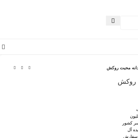
انه محبت روکش
 روکش
سر کشور
ده آل
 سفارش