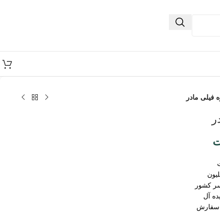
 فیلی مادر
ر
ت
سر کشور
ده آل
 سفارش