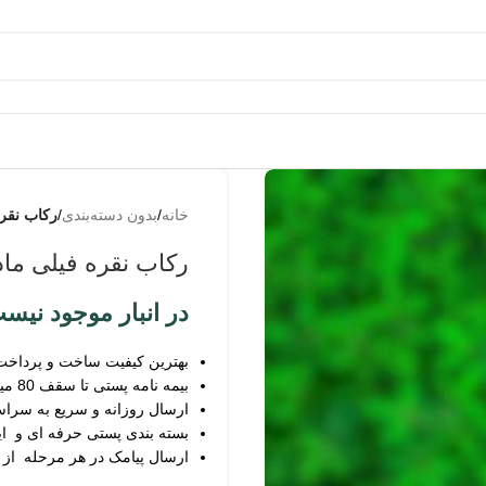
به من
از طریق
خانه
/
بدون دسته‌بندی
/
رکاب نقره
پیامک
اطلاع بده
رکاب نقره فیلی ماد
زمانیکه
محصول
در انبار موجود نیس
حراج شد
بهترین کیفیت ساخت و پرداخت
زمانیکه
بیمه نامه پستی تا سقف 80 میلیون
محصول
ارسال روزانه و سریع به سرا
موجود شد
بسته بندی پستی حرفه ای و ای
ارسال پیامک در هر مرحله از