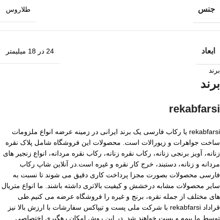
جنس
طلاروس
ابعاد
24 در 18 میلیمتر
برند
برند
rekabfarsi
rekabfarsi یا رکاب فارسی یک برند ایرانی در زمینه عرضه انواع ملزومات
ساخت جواهرات و زیورالات است. محصولات این فروشگاه شامل پلاک نقره
زنانه، آویز برنجی زنانه، رکاب نقره زنانه، رکاب نقره مردانه، انواع زنجیر های
مردانه و زنانه، دستبند، خرج کار نقره و غیره است.در آنلاین شاپ رکاب
فارسی محصولات بصورت مجزا پرداخت کاری دقیق می شوند تا نسبت به
سایر محصولات مشابه درخشش و کیفیت بالاتری داشته باشند. ما انواع متریال
های مختلف از جمله نقره، برنج و غیره را فروشگاه عرضه می کنیم.طی
قراداد rekabfarsi با شرکت ملی پست و تیپاکس سفارشات با ارزش بالا نیز
توسط ما بیمه و پست خواهند شد. در این روش امکان رهگیری اختصاصی