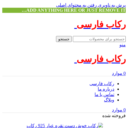
پرش به ناوبری
رفتن به محتوای اصلی
ADD ANYTHING HERE OR JUST REMOVE IT…
رکاب فارسی
جستجو
منو
رکاب فارسی
0
موارد
رکاب فارسی
درباره ما
تماس با ما
وبلاگ
0
موارد
فروخته شده