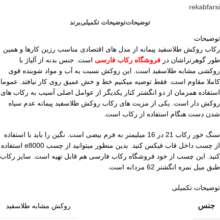
rekabfarsi
توضیحات
توضیحات تکمیلی
برند
توضیحات
رکاب روکش طلاسفید پیمانه از مدل های اقتصادی مناسب رزین کارها و همین
طور گوهرتراشان در
فروشگاه رکاب فارسی
است. جنس بدنه از آلیاژ با
روکشی مشابه طلاسفید است. این روکش نسبت به آب و مواد شوینده قوی
کاملا مقاوم است. فقط توصیه میکنیم خط و خش عمیق روی کار نیافتد. عموما
استفاده همزمان از دو انگشتر کنار یکدیگر از عوامل اصلی آسیب به رکاب های
روکش دار است. یکی از مزیت های رکاب روکش طلاسفید پیمانه عدم سیاه
شدن دست هنگام استفاده از رکاب است.
سنگ خور رکاب 21 در 16 میلیمتر به فرم بیضی است. نگین را باید با استفاده
از چسب داخل قاب فیکس کنید. بدین منظور میتوانید از چسب e8000 استفاده
کنید. این چسب از خود فروشگاه رکاب فارسی هم قابل تهیه است. سایز رکاب
طبق میل نمره انگشتر 62 مردانه است.
توضیحات تکمیلی
جنس
روکش مشابه طلاسفید