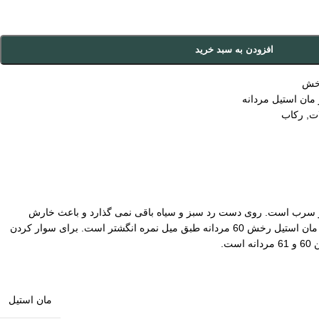
افزودن به سبد خرید
رخش
مان استیل مردانه
ات
,
رکاب
 و سرب است. روی دست رد سبز و سیاه باقی نمی گذارد و باعث خارش
پوستی آزار دهنده هم نمی شود. ابعاد سنگ رکاب 21 در 15 میلیمتر بصورت فیکس است لذا سنگ خور نصف یک میلیمتر کمتر محاسبه خواهد شد. سایز رکاب مان استیل رخش 60 مردانه طبق میل نمره انگشتر است. برای سوار کردن
مان استیل