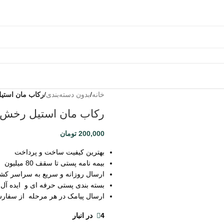
خانه
به من
/
بدون دسته‌بندی
/
رکاب مان استیل
از طریق
رکاب مان استیل رخش بد
پیامک
اطلاع بده
200,000
تومان
زمانیکه
محصول
بهترین کیفیت ساخت و پرداخت
حراج شد
بیمه نامه پستی تا سقف 80 میلیون
ارسال روزانه و سریع به سراسر کش
بسته بندی پستی حرفه ای و ایده آل
ارسال پیامک در هر مرحله از سفار
4 در انبار
ثبت