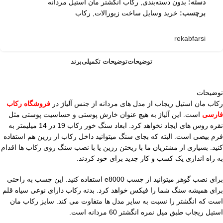
دسته:
بدون دسته‌بندی
,
رکاب انگشتر مان استیل مردانه
برچسب:
خرید وسایل ساخت زیورالات
,
رکاب
rekabfarsi
توضیحات
توضیحات تکمیلی
برند
توضیحات
رکاب مان استیل ریجاب از مدل های مردانه از جنس آلیاژ در
فروشگاه رکاب
فارسی
است. این آلیاژ به هیچ عنوان خارش پوستی و حساسیت پوستی مثل
نقره روس های ایجاد نخواهد کرد. ابعاد سنگ خور رکاب 19 در 14 میلیمتر به
فرم بیضی است. البته که بجای سنگ میتوانید داخل رکاب از رزین هم استفاده
کنید. بسیاری از مشتریان ما با ریختن رزین یا با نصب سنگ روی رکاب ها اقدام
به راه اندازی یک کسب و کار جدید برای خود کردند.
برای نصب گوهر میتوانید از چسب e8000 استفاده کنید. این چسب به راحتی
برای همیشه سنگ شما را فیکس خواهد کرد. بدنه رکاب دارای نوعی سیاه قلم
است که انگشتر را نسبت به سایر مدل ها متفاوت می کند. سایز رکاب مان
استیل ریجاب طبق میل نمره انگشتر 60 مردانه است.