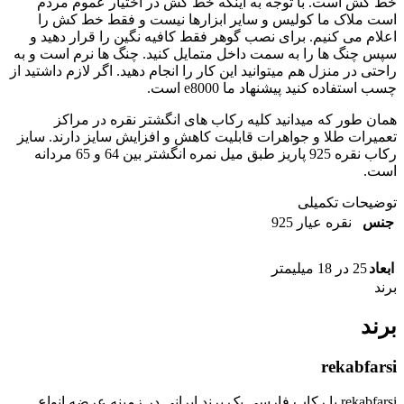
خط کش است. با توجه به اینکه خط کش در اختیار عموم مردم
است ملاک ما کولیس و سایر ابزارها نیست و فقط خط کش را
اعلام می کنیم. برای نصب گوهر فقط کافیه نگین را قرار دهید و
سپس چنگ ها را به سمت داخل متمایل کنید. چنگ ها نرم است و به
راحتی در منزل هم میتوانید این کار را انجام دهید. اگر لازم داشتید از
چسب استفاده کنید پیشنهاد ما e8000 است.
همان طور که میدانید کلیه رکاب های انگشتر نقره در مراکز
تعمیرات طلا و جواهرات قابلیت کاهش و افزایش سایز دارند. سایز
رکاب نقره 925 پاریز طبق میل نمره انگشتر بین 64 و 65 مردانه
است.
توضیحات تکمیلی
جنس
نقره عیار 925
ابعاد
25 در 18 میلیمتر
برند
برند
rekabfarsi
rekabfarsi یا رکاب فارسی یک برند ایرانی در زمینه عرضه انواع