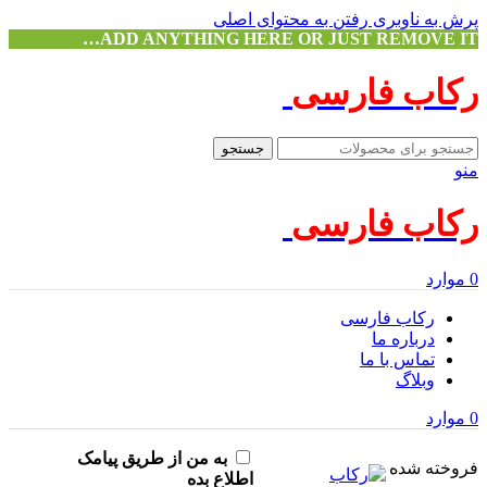
پرش به ناوبری
رفتن به محتوای اصلی
ADD ANYTHING HERE OR JUST REMOVE IT…
رکاب فارسی
جستجو
منو
رکاب فارسی
0
موارد
رکاب فارسی
درباره ما
تماس با ما
وبلاگ
0
موارد
به من از طریق پیامک
فروخته شده
اطلاع بده