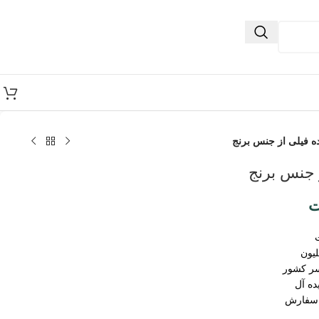
ه فیلی از جنس برنج
 جنس برنج
ت
سر کشور
ده آل
 سفارش