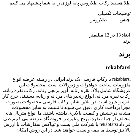
طلا هستید رکاب طلاروس پایه لوزی را به شما پیشنهاد می کنیم.
توضیحات تکمیلی
جنس
طلاروس
ابعاد
13 در 12 میلیمتر
برند
برند
rekabfarsi
rekabfarsi یا رکاب فارسی یک برند ایرانی در زمینه عرضه انواع
ملزومات ساخت جواهرات و زیورالات است. محصولات این
فروشگاه شامل پلاک نقره زنانه، آویز برنجی زنانه، رکاب نقره زنانه،
رکاب نقره مردانه، انواع زنجیر های مردانه و زنانه، دستبند، خرج کار
نقره و غیره است.در آنلاین شاپ رکاب فارسی محصولات بصورت
مجزا پرداخت کاری دقیق می شوند تا نسبت به سایر محصولات
مشابه درخشش و کیفیت بالاتری داشته باشند. ما انواع متریال های
مختلف از جمله نقره، برنج و غیره را فروشگاه عرضه می کنیم.طی
قراداد rekabfarsi با شرکت ملی پست و تیپاکس سفارشات با ارزش
بالا نیز توسط ما بیمه و پست خواهند شد. در این روش امکان