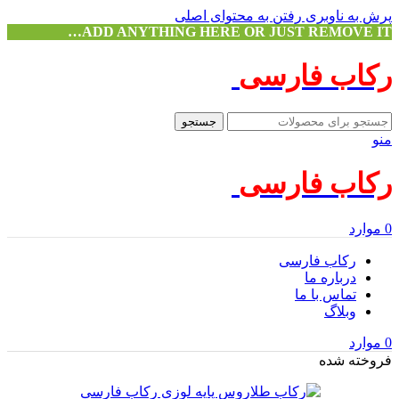
پرش به ناوبری
رفتن به محتوای اصلی
ADD ANYTHING HERE OR JUST REMOVE IT…
رکاب فارسی
جستجو
منو
رکاب فارسی
0
موارد
رکاب فارسی
درباره ما
تماس با ما
وبلاگ
0
موارد
فروخته شده