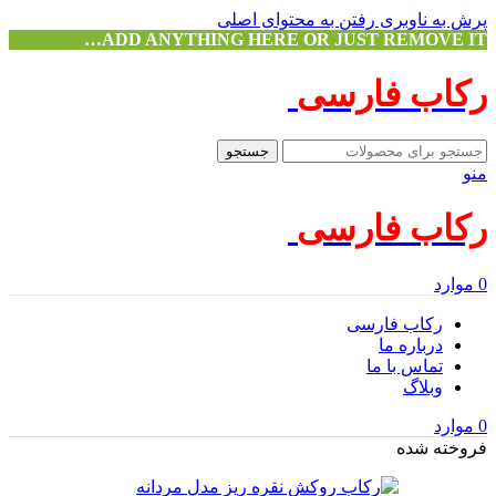
پرش به ناوبری
رفتن به محتوای اصلی
ADD ANYTHING HERE OR JUST REMOVE IT…
رکاب فارسی
جستجو
منو
رکاب فارسی
0
موارد
رکاب فارسی
درباره ما
تماس با ما
وبلاگ
0
موارد
فروخته شده