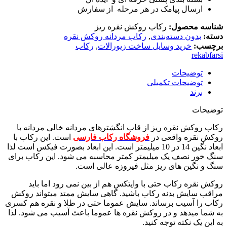
ارسال پیامک در هر مرحله از سفارش
شناسه محصول:
رکاب روکش نقره ریز
دسته:
بدون دسته‌بندی
,
رکاب مردانه روکش نقره
برچسب:
خرید وسایل ساخت زیورالات
,
رکاب
rekabfarsi
توضیحات
توضیحات تکمیلی
برند
توضیحات
رکاب روکش نقره ریز از قاب انگشترهای مردانه خالی مردانه با
روکش نقره واقعی در
فروشگاه رکاب فارسی
است. این رکاب با
ابعاد نگین 14 در 10 میلیمتر است. این ابعاد بصورت فیکس است لذا
سنگ خور نصف یک میلیمتر کمتر محاسبه می شود. این رکاب برای
سنگ و نگین های ریز مثل فیروزه عالی است.
روکش نقره رکاب حتی با وایتکس هم از بین نمی رود اما باید
مراقب سایش بدنه رکاب باشید. گاهی سایش ممتد میتواند روکش
رکاب را آسیب برساند. سایش عموما حتی در طلا و نقره هم کسری
به شما میدهد و در روکش نقره ها عموما باعث آسیب می شود. لذا
به این یک نکته توجه کنید.