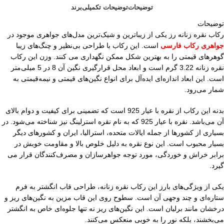
توضیحات
توضیحات تکمیلی
برند
توضیحات
رکاب نقره زنانه رز یکی از زیباترین و شیک‌ترین مدل‌های جواهری موجود در
جواهری رکاب فارسی
است. این رکاب با طراحی بی‌نظیر و چنگ‌های زیبا
گوهرهای قیمتی را به بهترین شکل ممکن نگهداری می کنند. وزن این رکاب
نقره زنانه 3.22 گرم است و ابعاد محل قرارگیری نگین آن 8 در 5 میلی‌متر
است. این ابعاد اندازه‌ای ایده‌آل برای انواع نگین‌های قیمتی و نیمه‌قیمتی به
شمار می‌رود.
بدنه این رکاب از نقره با عیار 925 است که تضمینی برای کیفیت و دوام بالای
آن می‌باشد. نقره با عیار 925 که به نام نقره استرلینگ نیز شناخته می‌شود. در
بسیاری از کشورها از جمله ایالات متحده، استرالیا، ایران و کشورهای دیگر
بسیار محبوب است. این نوع نقره به دلیل خلوص بالا و مقاومت خوبش در
برابر خراش و خوردگی، مورد توجه جواهرسازان و مصرف‌کنندگان قرار می
گیرد.
یکی از ویژگی‌های بارز این رکاب نقره زنانه، طراحی قاب انگشتر به فرم
ستاره‌ای و چند وجهی آن است. سطوح روی این قاب مزین به نگین‌های ریز و
درخشان مانند برلیان‌ است. این نگین‌های ریز نه تنها جلوه‌ای خاص به انگشتر
می‌بخشند، بلکه نور را به خوبی منعکس می‌کنند.