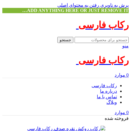
پرش به ناوبری
رفتن به محتوای اصلی
ADD ANYTHING HERE OR JUST REMOVE IT…
رکاب فارسی
جستجو
منو
رکاب فارسی
0
موارد
رکاب فارسی
درباره ما
تماس با ما
وبلاگ
0
موارد
فروخته شده