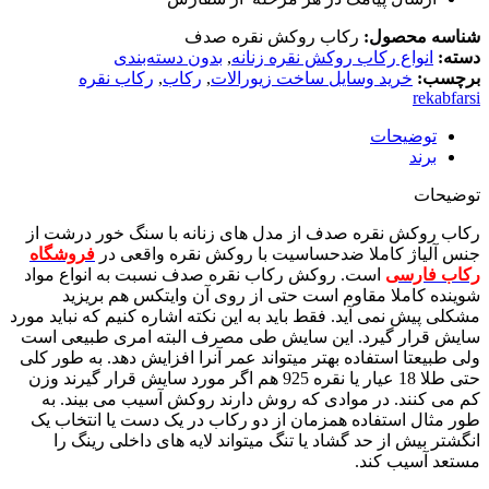
شناسه محصول:
رکاب روکش نقره صدف
دسته:
انواع رکاب روکش نقره زنانه
,
بدون دسته‌بندی
برچسب:
خرید وسایل ساخت زیورالات
,
رکاب
,
رکاب نقره
rekabfarsi
توضیحات
برند
توضیحات
رکاب روکش نقره صدف از مدل های زنانه با سنگ خور درشت از
جنس آلیاژ کاملا ضدحساسیت با روکش نقره واقعی در
فروشگاه
رکاب فارسی
است. روکش رکاب نقره صدف نسبت به انواع مواد
شوینده کاملا مقاوم است حتی از روی آن وایتکس هم بریزید
مشکلی پیش نمی آید. فقط باید به این نکته اشاره کنیم که نباید مورد
سایش قرار گیرد. این سایش طی مصرف البته امری طبیعی است
ولی طبیعتا استفاده بهتر میتواند عمر آنرا افزایش دهد. به طور کلی
حتی طلا 18 عیار یا نقره 925 هم اگر مورد سایش قرار گیرند وزن
کم می کنند. در موادی که روش دارند روکش آسیب می بیند. به
طور مثال استفاده همزمان از دو رکاب در یک دست یا انتخاب یک
انگشتر بیش از حد گشاد یا تنگ میتواند لایه های داخلی رینگ را
مستعد آسیب کند.