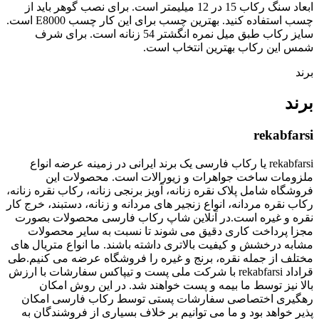
ابعاد سنگ رکاب 15 در 12 میلیمتر است. برای نصب گوهر باید از
چسب استفاده کنید. بهترین چسب برای این کار چسب E8000 است.
سایز رکاب طبق میل نمره انگشتر 54 زنانه است. برای شرف
شمس این رکاب بهترین انتخاب است.
برند
برند
rekabfarsi
rekabfarsi یا رکاب فارسی یک برند ایرانی در زمینه عرضه انواع
ملزومات ساخت جواهرات و زیورالات است. محصولات این
فروشگاه شامل پلاک نقره زنانه، آویز برنجی زنانه، رکاب نقره زنانه،
رکاب نقره مردانه، انواع زنجیر های مردانه و زنانه، دستبند، خرج کار
نقره و غیره است.در آنلاین شاپ رکاب فارسی محصولات بصورت
مجزا پرداخت کاری دقیق می شوند تا نسبت به سایر محصولات
مشابه درخشش و کیفیت بالاتری داشته باشند. ما انواع متریال های
مختلف از جمله نقره، برنج و غیره را فروشگاه عرضه می کنیم.طی
قراداد rekabfarsi با شرکت ملی پست و تیپاکس سفارشات با ارزش
بالا نیز توسط ما بیمه و پست خواهند شد. در این روش امکان
رهگیری اختصاصی سفارشات پستی توسط رکاب فارسی امکان
پذیر خواهد بود و ما می توانیم بر خلاف بسیاری از فروشندگان به