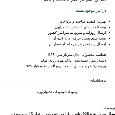
در انبار موجود نیست
بهترین کیفیت ساخت و پرداخت
بیمه نامه پستی تا سقف 80 میلیون
ارسال روزانه و سریع به سراسر کشور
بسته بندی پستی حرفه ای و ایده آل
ارسال پیامک در هر مرحله از سفارش
شناسه محصول:
مدال سرناز نقره 925
دسته:
بدون دسته‌بندی
,
پلاک نقره زنانه
,
سایر
برچسب:
خرید وسایل ساخت زیورالات
,
نقره عیار 925
rekabfarsi
توضیحات
توضیحات تکمیلی
برند
توضیحات
مدال سرناز نقره 925 زنانه
با طراحی چندوجهی و قطر 15 میلی‌متری،