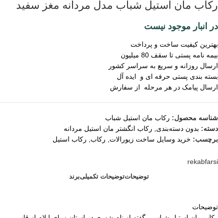
رکاب مان استیل شباب مدل مردانه مغز سفید
در انبار موجود نیست
بهترین کیفیت ساخت و پرداخت
بیمه نامه پستی تا سقف 80 میلیون
ارسال روزانه و سریع به سراسر کشور
بسته بندی پستی حرفه ای و ایده آل
ارسال پیامک در هر مرحله از سفارش
شناسه محصول:
رکاب مان استیل شباب
دسته:
بدون دسته‌بندی
,
رکاب انگشتر مان استیل مردانه
برچسب:
خرید وسایل ساخت زیورالات
,
رکاب
,
رکاب استیل
rekabfarsi
توضیحات
توضیحات تکمیلی
برند
توضیحات
رکاب مان استیل شباب برگفته از نام شهری در استان زیبای ایلام از قاب